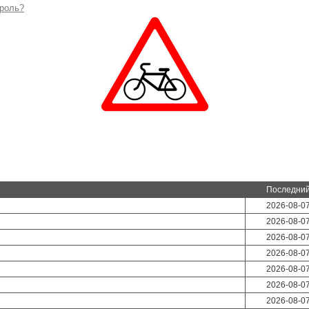
роль?
Последний
2026-08-07
2026-08-07
2026-08-07
2026-08-07
2026-08-07
2026-08-07
2026-08-07