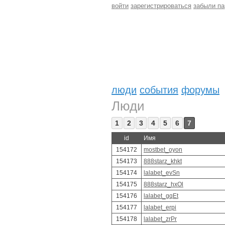
войти
зарегистрироваться
забыли па
люди
события
форумы
Люди
1
2
3
4
5
6
7
id
Имя
154172
mostbet_oyon
154173
888starz_khkt
154174
lalabet_evSn
154175
888starz_hxOl
154176
lalabet_gqEt
154177
lalabet_erpi
154178
lalabet_zrPr