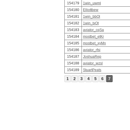
154179
1win_uwml
154180
Elliottbew
154181
1win_bbOl
154182
1win_txOt
154183
aviator_cqSa
154184
mostbet_etKr
154185
mostbet_xyMn
154186
aviator_rfsi
154187
JoshuaRep
154188
aviator_wzsl
154189
StuartPeats
1
2
3
4
5
6
7