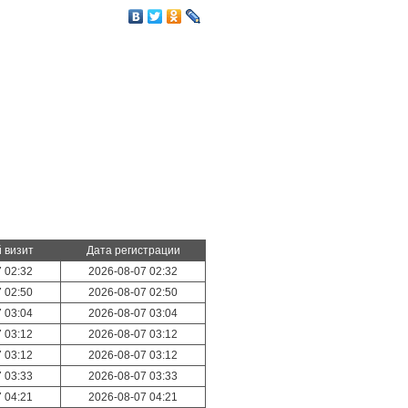
 визит
Дата регистрации
 02:32
2026-08-07 02:32
 02:50
2026-08-07 02:50
 03:04
2026-08-07 03:04
 03:12
2026-08-07 03:12
 03:12
2026-08-07 03:12
 03:33
2026-08-07 03:33
 04:21
2026-08-07 04:21