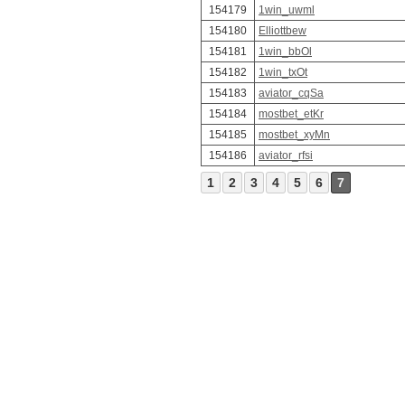
154179
1win_uwml
154180
Elliottbew
154181
1win_bbOl
154182
1win_txOt
154183
aviator_cqSa
154184
mostbet_etKr
154185
mostbet_xyMn
154186
aviator_rfsi
1
2
3
4
5
6
7