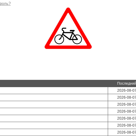
роль?
Последний
2026-08-07
2026-08-07
2026-08-07
2026-08-07
2026-08-07
2026-08-07
2026-08-07