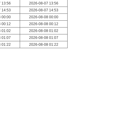
 13:56
2026-08-07 13:56
 14:53
2026-08-07 14:53
 00:00
2026-08-08 00:00
 00:12
2026-08-08 00:12
 01:02
2026-08-08 01:02
 01:07
2026-08-08 01:07
 01:22
2026-08-08 01:22