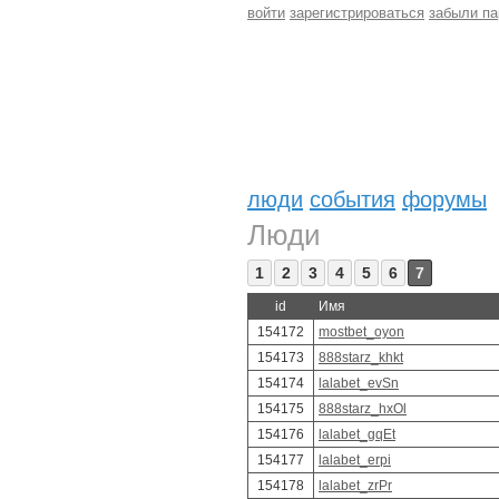
войти
зарегистрироваться
забыли па
люди
события
форумы
Люди
1
2
3
4
5
6
7
id
Имя
154172
mostbet_oyon
154173
888starz_khkt
154174
lalabet_evSn
154175
888starz_hxOl
154176
lalabet_gqEt
154177
lalabet_erpi
154178
lalabet_zrPr