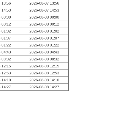
 13:56
2026-08-07 13:56
 14:53
2026-08-07 14:53
 00:00
2026-08-08 00:00
 00:12
2026-08-08 00:12
 01:02
2026-08-08 01:02
 01:07
2026-08-08 01:07
 01:22
2026-08-08 01:22
 04:43
2026-08-08 04:43
 08:32
2026-08-08 08:32
 12:15
2026-08-08 12:15
 12:53
2026-08-08 12:53
 14:10
2026-08-08 14:10
 14:27
2026-08-08 14:27