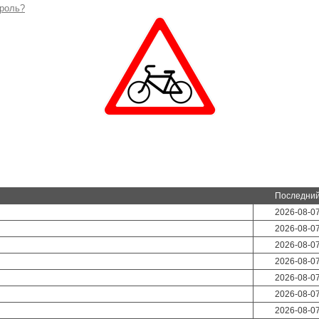
роль?
Последний
2026-08-07
2026-08-07
2026-08-07
2026-08-07
2026-08-07
2026-08-07
2026-08-07