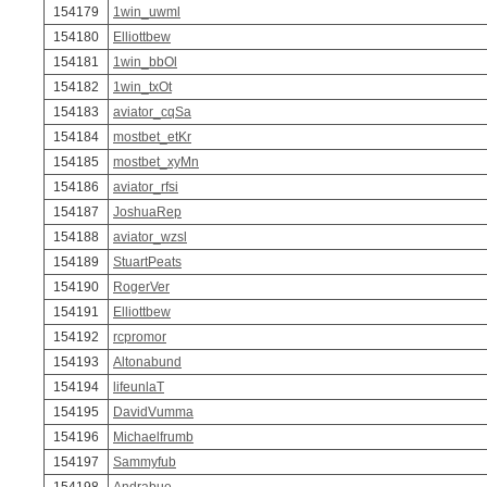
154179
1win_uwml
154180
Elliottbew
154181
1win_bbOl
154182
1win_txOt
154183
aviator_cqSa
154184
mostbet_etKr
154185
mostbet_xyMn
154186
aviator_rfsi
154187
JoshuaRep
154188
aviator_wzsl
154189
StuartPeats
154190
RogerVer
154191
Elliottbew
154192
rcpromor
154193
Altonabund
154194
lifeunlaT
154195
DavidVumma
154196
Michaelfrumb
154197
Sammyfub