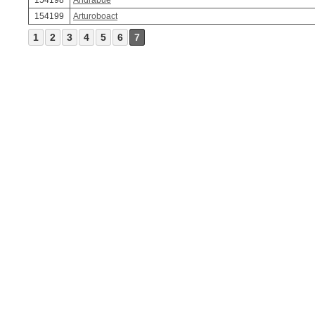
154198
Andrabue
154199
Arturoboact
1
2
3
4
5
6
7