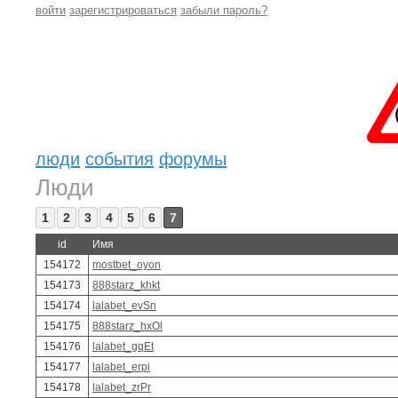
войти
зарегистрироваться
забыли пароль?
люди
события
форумы
Люди
1
2
3
4
5
6
7
id
Имя
154172
mostbet_oyon
154173
888starz_khkt
154174
lalabet_evSn
154175
888starz_hxOl
154176
lalabet_gqEt
154177
lalabet_erpi
154178
lalabet_zrPr