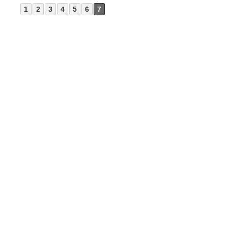
1
2
3
4
5
6
7