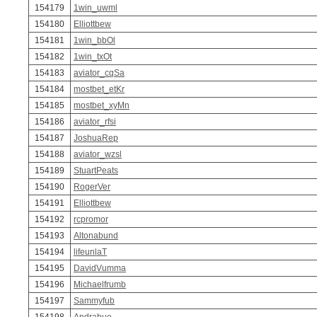
154179
1win_uwml
154180
Elliottbew
154181
1win_bbOl
154182
1win_txOt
154183
aviator_cqSa
154184
mostbet_etKr
154185
mostbet_xyMn
154186
aviator_rfsi
154187
JoshuaRep
154188
aviator_wzsl
154189
StuartPeats
154190
RogerVer
154191
Elliottbew
154192
rcpromor
154193
Altonabund
154194
lifeunlaT
154195
DavidVumma
154196
Michaelfrumb
154197
Sammyfub