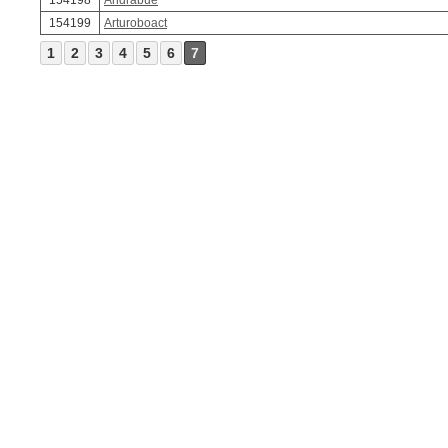
154198
Andrabue
154199
Arturoboact
1
2
3
4
5
6
7