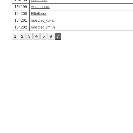
154198
Andrabue
154199
Arturoboact
154200
Elliottbew
154201
mostbet_xvPa
154202
mostbet_ymKn
1
2
3
4
5
6
7