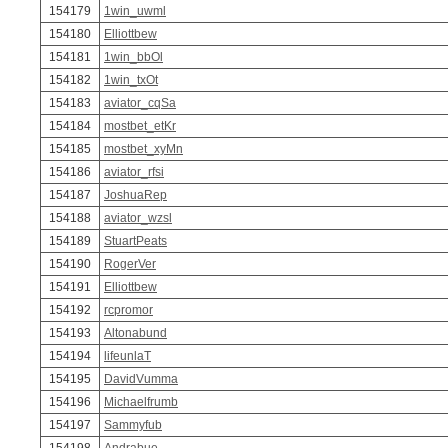
154179
1win_uwml
154180
Elliottbew
154181
1win_bbOl
154182
1win_txOt
154183
aviator_cqSa
154184
mostbet_etKr
154185
mostbet_xyMn
154186
aviator_rfsi
154187
JoshuaRep
154188
aviator_wzsl
154189
StuartPeats
154190
RogerVer
154191
Elliottbew
154192
rcpromor
154193
Altonabund
154194
lifeunlaT
154195
DavidVumma
154196
Michaelfrumb
154197
Sammyfub