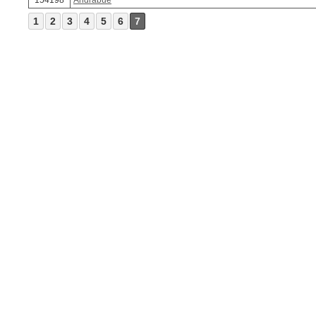
154198
Andrabue
1
2
3
4
5
6
7